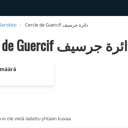
Marokko
Cercle de Guercif دائرة جرسيف
Cercle de Guercif رة جرسيف
 määrä
a ei ole vielä ladattu yhtään kuvaa.