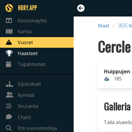
HORY.APP
Koontinäyttö
Maat
🇲🇦 
Kartta
Vuoret
Haasteet
Tapahtumat
Huippujen
185
Sijoitukset
Ryhmät
Galleria
Seuranta
Chatti
Tällä alueell
Etsi vuorentutkija