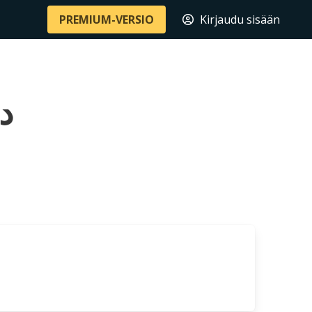
PREMIUM-VERSIO
Kirjaudu sisään
دائ