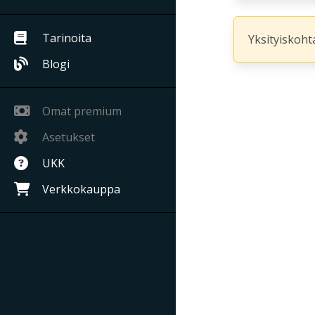
Tarinoita
Yksityiskohta
Blogi
Omat premium
Asetukset
UKK
Verkkokauppa