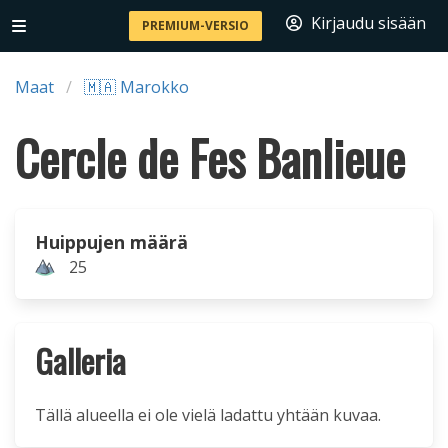
Kirjaudu sisään
PREMIUM-VERSIO
Maat
🇲🇦 Marokko
Cercle de Fes Banlieue
Huippujen määrä
25
Galleria
Tällä alueella ei ole vielä ladattu yhtään kuvaa.