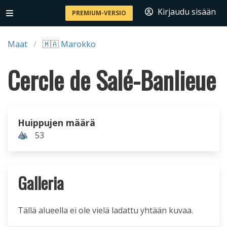
Kirjaudu sisään
PREMIUM-VERSIO
Maat
🇲🇦 Marokko
Cercle de Salé-Banlieue
Huippujen määrä
53
Galleria
Tällä alueella ei ole vielä ladattu yhtään kuvaa.