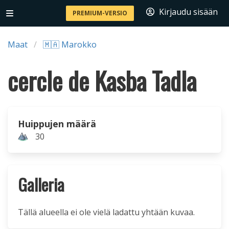
Kirjaudu sisään
PREMIUM-VERSIO
Maat
🇲🇦 Marokko
cercle de Kasba Tadla
Huippujen määrä
30
Galleria
Tällä alueella ei ole vielä ladattu yhtään kuvaa.