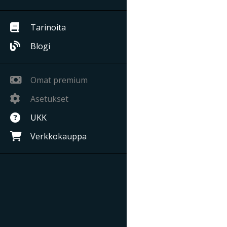
Tarinoita
Blogi
Omat premium
Asetukset
UKK
Verkkokauppa