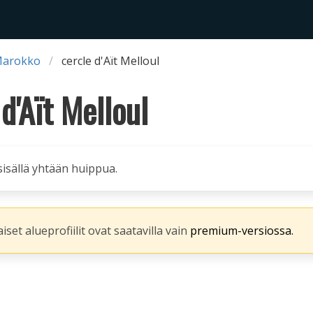
Marokko
cercle d'Aït Melloul
d'Aït Melloul
 sisällä yhtään huippua.
iset alueprofiilit ovat saatavilla vain
premium-versiossa.