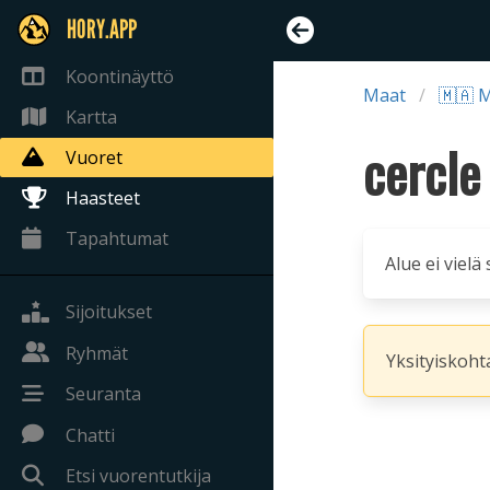
HORY.APP
Koontinäyttö
Maat
🇲🇦 
Kartta
cercle 
Vuoret
Haasteet
Tapahtumat
Alue ei vielä
Sijoitukset
Ryhmät
Yksityiskohta
Seuranta
Chatti
Etsi vuorentutkija