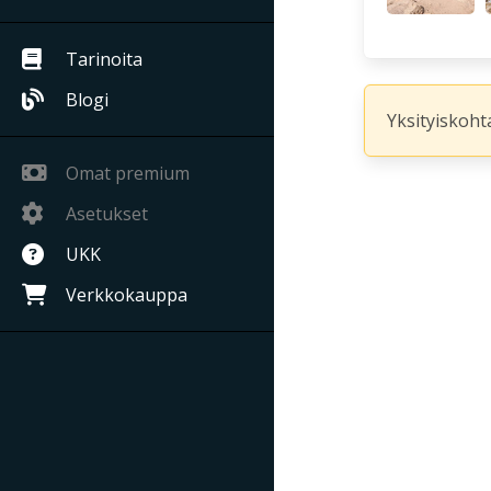
Tarinoita
Blogi
Yksityiskohta
Omat premium
Asetukset
UKK
Verkkokauppa