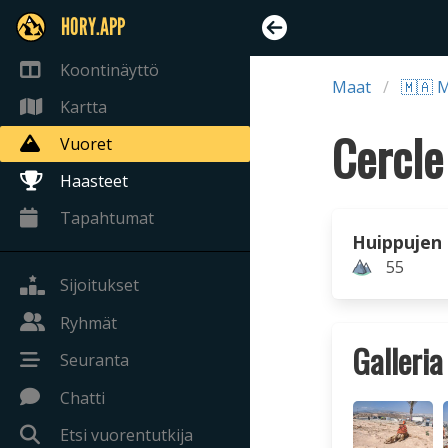
HORY.APP
Koontinäyttö
Maat
🇲🇦 
Kartta
Cercle
Vuoret
Haasteet
Tapahtumat
Huippujen
55
Sijoitukset
Ryhmät
Galleria
Seuranta
Chatti
Etsi vuorentutkija