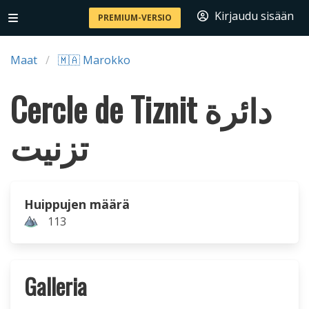
Kirjaudu sisään
PREMIUM-VERSIO
Maat
🇲🇦 Marokko
Cercle de Tiznit دائرة
تزنيت
Huippujen määrä
113
Galleria