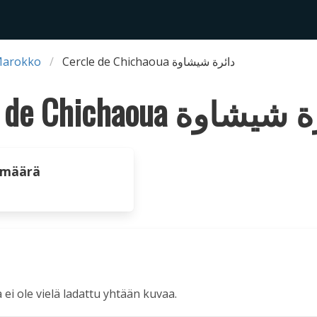
Marokko
Cercle de Chichaoua دائرة شيشاوة
Cercle de Chichaoua اوة
 määrä
a ei ole vielä ladattu yhtään kuvaa.