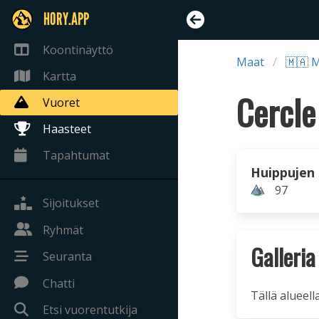
HORY.APP
Koontinäyttö
Maat
🇲🇦 
Kartta
Vuoret
Haasteet
Tapahtumat
Huippujen
97
Sijoitukset
Ryhmät
Galleria
Seuranta
Chatti
Tällä alueell
Etsi vuorentutkija