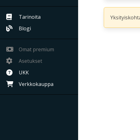
Tarinoita
Yksityiskohta
Blogi
Omat premium
Asetukset
UKK
Verkkokauppa