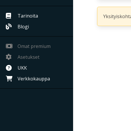
Tarinoita
Yksityiskohta
Blogi
Omat premium
Asetukset
UKK
Verkkokauppa