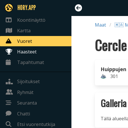
HORY.APP
Koontinäyttö
Maat
🇲🇦 
Kartta
Cercle
Vuoret
Haasteet
Tapahtumat
Huippujen
301
Sijoitukset
Ryhmät
Galleria
Seuranta
Chatti
Tällä alueell
Etsi vuorentutkija