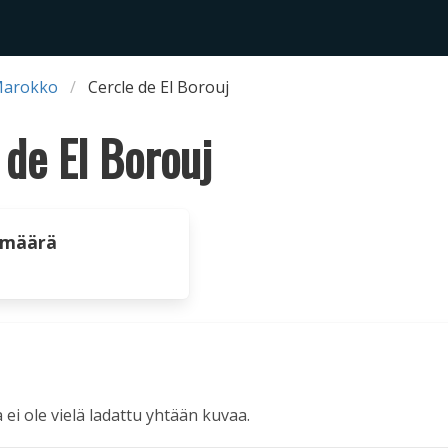
Marokko
Cercle de El Borouj
 de El Borouj
 määrä
a ei ole vielä ladattu yhtään kuvaa.