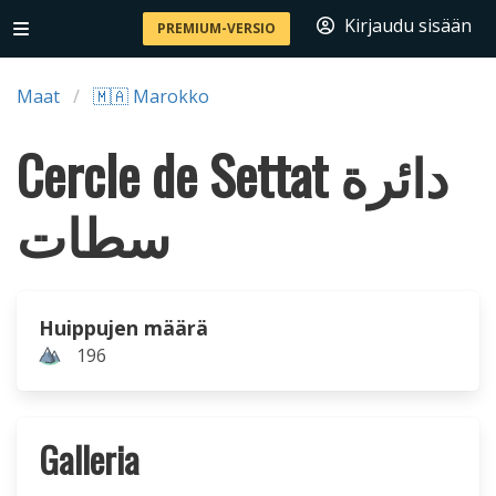
Kirjaudu sisään
PREMIUM-VERSIO
Maat
🇲🇦 Marokko
Cercle de Settat دائرة
سطات
Huippujen määrä
196
Galleria