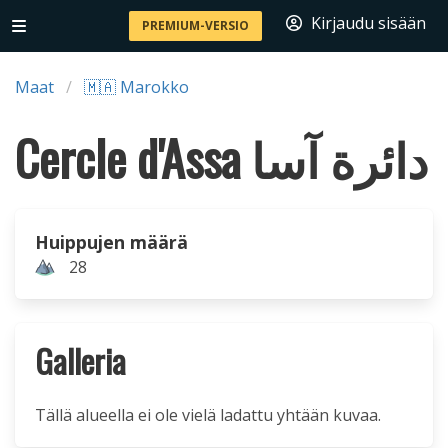
Kirjaudu sisään
PREMIUM-VERSIO
Maat
🇲🇦 Marokko
Cercle d'Assa دائرة آسا
Huippujen määrä
28
Galleria
Tällä alueella ei ole vielä ladattu yhtään kuvaa.