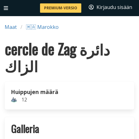
Kirjaudu sisään
PREMIUM-VERSIO
Maat
🇲🇦 Marokko
cercle de Zag دائرة
الزاك
Huippujen määrä
12
Galleria