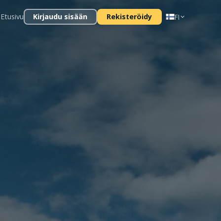
Etusivu
Kirjaudu sisään
Rekisteröidy
FI