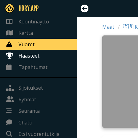
HORY.APP
Koontinäyttö
Maat
🇬🇷 K
Kartta
Vuoret
Haasteet
Tapahtumat
Sijoitukset
Ryhmät
Seuranta
Chatti
Etsi vuorentutkija