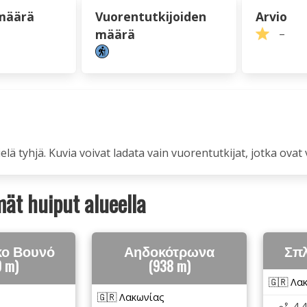
määrä
Vuorentutkijoiden
Arvio
määrä
–
ielä tyhjä. Kuvia voivat ladata vain vuorentutkijat, jotka ovat 
ät huiput alueella
κο Βουνό
Αηδοκότρωνα
Σπλ
0 m)
(938 m)
🇬🇷 Λα
🇬🇷 Λακωνίας