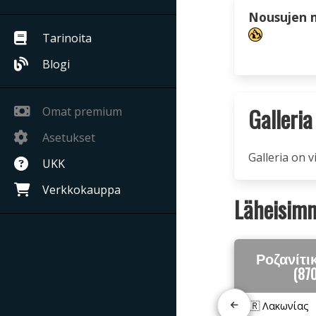
Nousujen 
Tarinoita
Blogi
Galleria
Omat premium
Asetukset
Galleria on v
UKK
Verkkokauppa
Läheisimm
Ροζανίτι
(87
🇬🇷 Λακωνίας