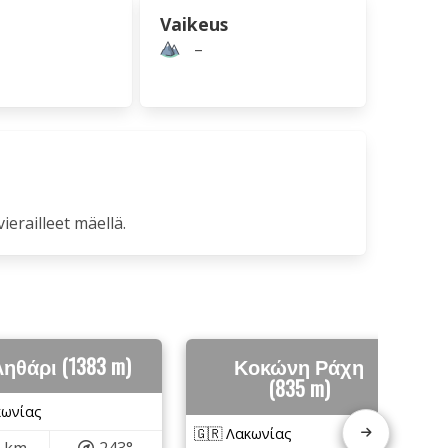
Vaikeus
–
vierailleet mäellä.
ηθάρι (1383 m)
Κοκώνη Ράχη
(835 m)
κωνίας
🇬🇷 Λακωνίας