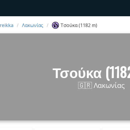
reikka
Λακωνίας
Τσούκα (1182 m)
Τσούκα (118
🇬🇷 Λακωνίας