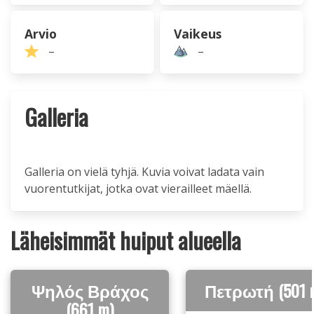
Arvio
Vaikeus
–
–
Galleria
Galleria on vielä tyhjä. Kuvia voivat ladata vain
vuorentutkijat, jotka ovat vierailleet mäellä.
Läheisimmät huiput alueella
Ψηλός Βράχος
Πετρωτή (501 
(661 m)