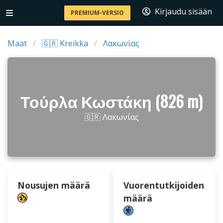
Kirjaudu sisään
PREMIUM-VERSIO
Maat
🇬🇷 Kreikka
Λακωνίας
Τούρλα Κωστάκη (826 m)
🇬🇷 Λακωνίας
Nousujen määrä
Vuorentutkijoiden
määrä