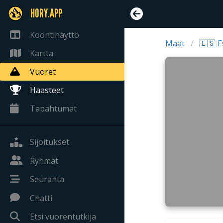
HORY.APP
Koontinäyttö
Maat
🇪🇸 
Kartta
Vuoret
Haasteet
Tapahtumat
Sijoitukset
Ryhmät
Seuranta
Chatti
Etsi vuorentutkija