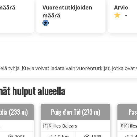
määrä
Vuorentutkijoiden
Arvio
määrä
–
ielä tyhjä. Kuvia voivat ladata vain vuorentutkijat, jotka ovat 
ät huiput alueella
gdia (233 m)
Puig d'en Tió (273 m)
Pas
s
🇪🇸 Illes Balears
🇪🇸 Ille