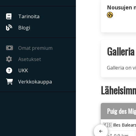
Nousujen 
Tarinoita
Blogi
Galleria
Omat premium
Asetukset
Galleria on v
UKK
Verkkokauppa
Läheisimm
Puig des Mi
🇪🇸 Illes Balear