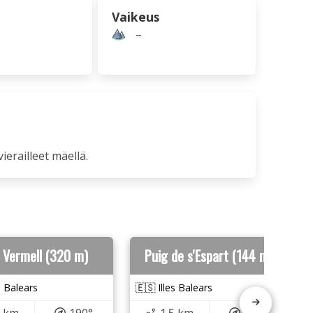
Vaikeus
–
vierailleet mäellä.
 Vermell (320 m)
Puig de s'Espart (144 m)
s Balears
🇪🇸 Illes Balears