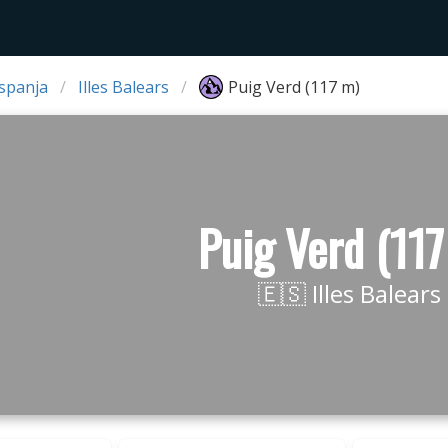
Espanja
Illes Balears
Puig Verd (117 m)
Puig Verd (117
🇪🇸 Illes Balears