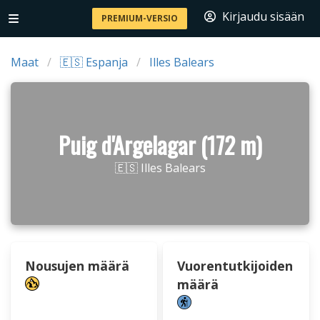
Kirjaudu sisään
PREMIUM-VERSIO
Maat
🇪🇸 Espanja
Illes Balears
Puig d'Argelagar (172 m)
🇪🇸 Illes Balears
Nousujen määrä
Vuorentutkijoiden
määrä