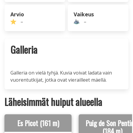
Arvio
Vaikeus
–
–
Galleria
Galleria on vielä tyhjä. Kuvia voivat ladata vain
vuorentutkijat, jotka ovat vierailleet mäellä.
Läheisimmät huiput alueella
Es Picot (161 m)
Puig de Son Penti
(184 m)