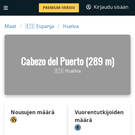
Kirjaudu sisään
PREMIUM-VERSIO
Maat
🇪🇸 Espanja
Huelva
Cabezo del Puerto (289 m)
🇪🇸 Huelva
Nousujen määrä
Vuorentutkijoiden
määrä