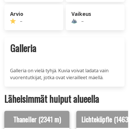
Arvio
Vaikeus
–
–
Galleria
Galleria on vielä tyhjä. Kuvia voivat ladata vain
vuorentutkijat, jotka ovat vierailleet mäellä.
Läheisimmät huiput alueella
Thaneller (2341 m)
Lichteköpfle (1463