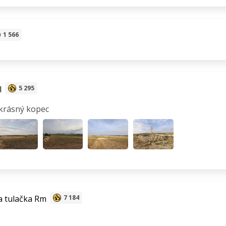
1 566
l
5 295
krásný kopec
 tulačka Rm
7 184