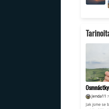
Tarinoit
Osmnáctky
Jenda11
7
Jak jsme se