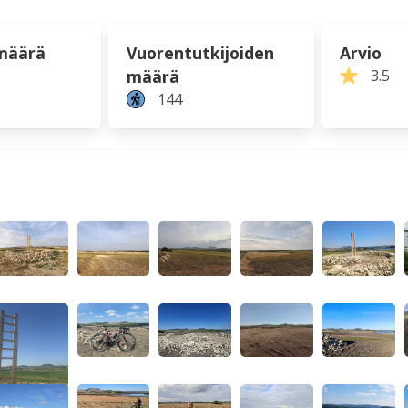
määrä
Vuorentutkijoiden
Arvio
määrä
3.5
144