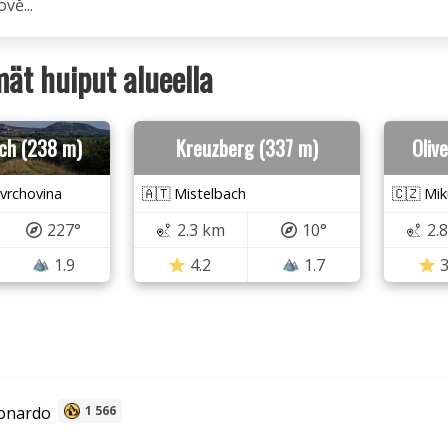
ově...
ät huiput alueella
rch (238 m)
Kreuzberg (337 m)
Oliv
 vrchovina
🇦🇹 Mistelbach
🇨🇿 Mik
227°
2.3 km
10°
2.
1.9
4.2
1.7
3
onardo
1 566