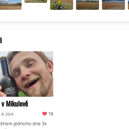
a
 v Mikulově
18
. 8. 2024
 během jednoho dne 3x