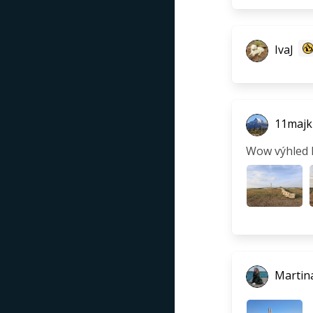
IvaJ
11majk
Wow výhled 
Martina