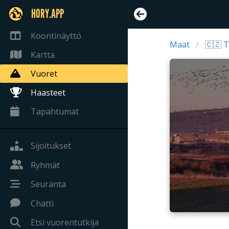
HORY.APP
Koontinäyttö
Maat
🇨🇿 T
Kartta
Vuoret
Haasteet
Tapahtumat
Sijoitukset
Ryhmät
Seuranta
Chatti
Etsi vuorentutkija