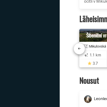
ocitli v Mikul
Läheisimm
Šibeniční v
🇨🇿 Mikulovská
1.1 km
3.7
Nousut
Leonle