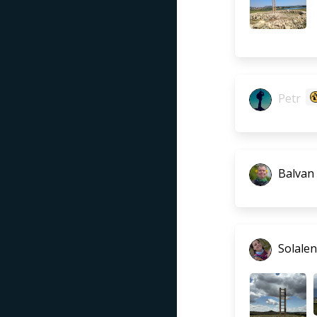
Petr
Balvan
Solale