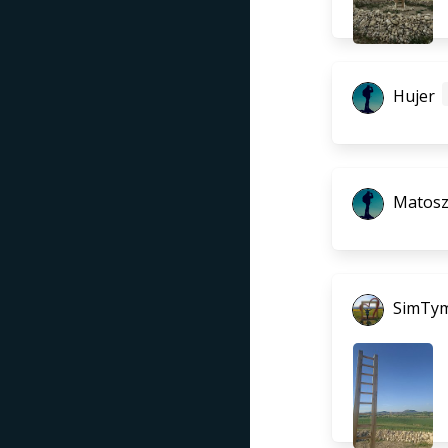
Hujer
Matos
SimTy