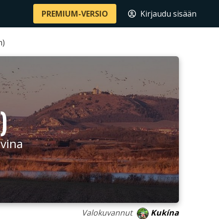
PREMIUM-VERSIO
Kirjaudu sisään
m)
)
ovina
Valokuvannut
Kukína