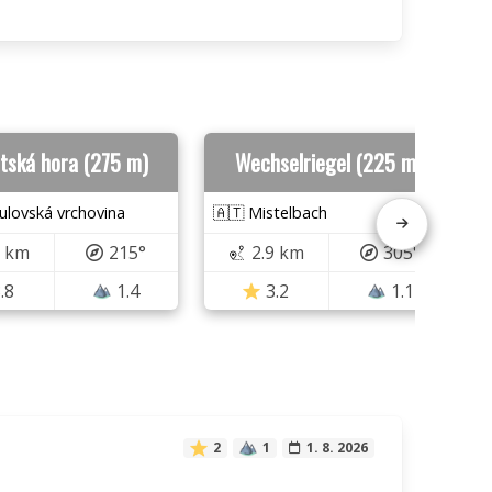
etská hora (275 m)
Wechselriegel (225 m)
ulovská vrchovina
🇦🇹 Mistelbach
8 km
215°
2.9 km
305°
.8
1.4
3.2
1.1
2
1
1. 8. 2026