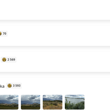
70
2 569
nka
3 593