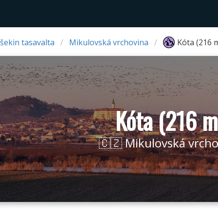
šekin tasavalta
Mikulovská vrchovina
Kóta (216 
Kóta (216 m
🇨🇿 Mikulovská vrch