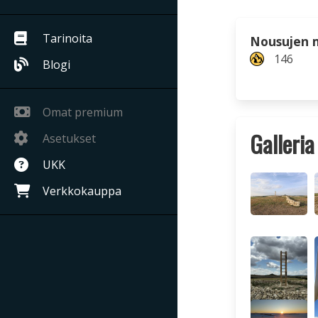
Tarinoita
Nousujen 
146
Blogi
Omat premium
Galleria
Asetukset
UKK
Verkkokauppa